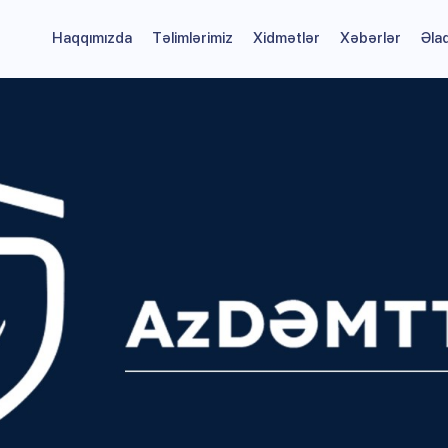
Haqqımızda
Təlimlərimiz
Xidmətlər
Xəbərlər
Əla