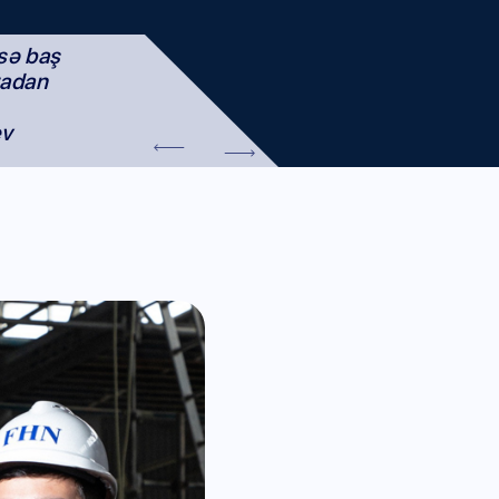
isə baş
radan
v