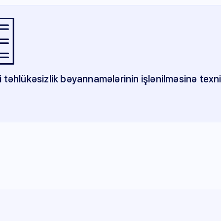
i təhlükəsizlik bəyannamələrinin işlənilməsinə texn