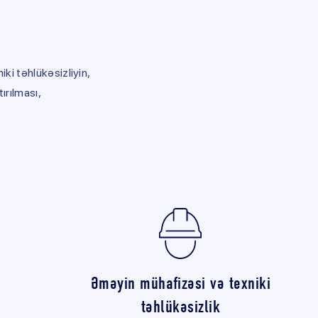
ki təhlükəsizliyin,
ırılması,
Əməyin mühafizəsi və texniki
təhlükəsizlik