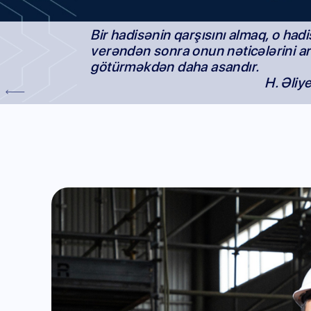
Bir hadisənin qarşısını almaq, o had
verəndən sonra onun nəticələrini a
götürməkdən daha asandır.
H. Əliye