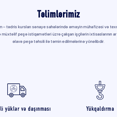
Təlimlərimiz
im – tədris kursları sənaye sahələrində əməyin mühafizəsi və texni
 müxtəlif peşə istiqamətləri üzrə çalışan işçilərin ixtisaslarının art
əlavə peşə təhsili ilə təmin edilmələrinə yönəlibdir.
li yüklər və daşınması
Yükqaldırma