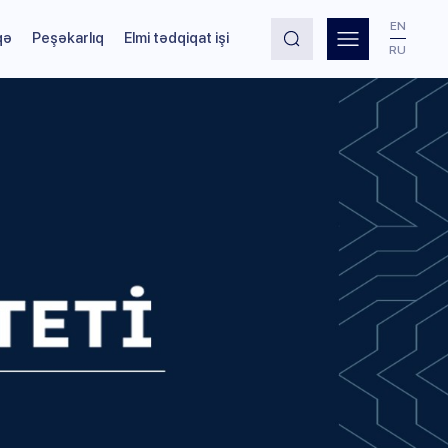
EN
qə
Peşəkarlıq
Elmi tədqiqat işi
RU