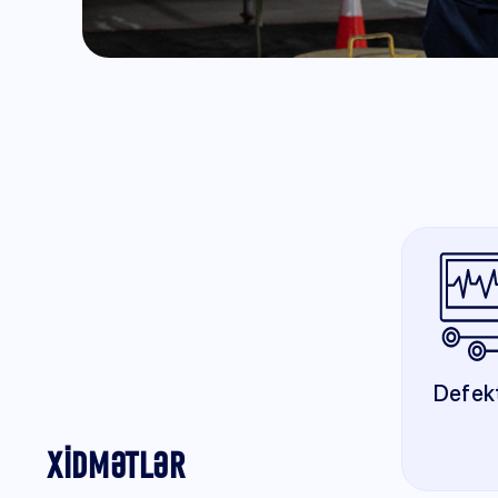
Defekt
XİDMƏTLƏR