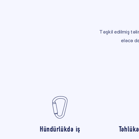
Təşkil edilmiş təl
eləcə də
Hündürlükdə iş
Təhlükə