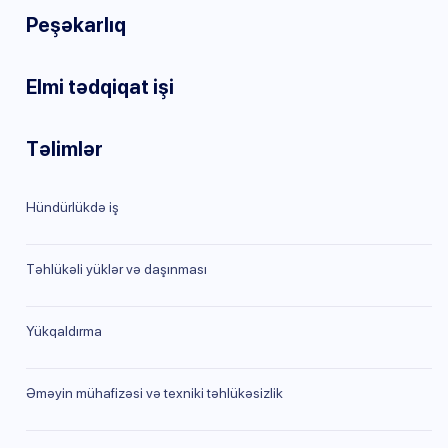
Peşəkarlıq
Elmi tədqiqat işi
Təlimlər
Hündürlükdə iş
Təhlükəli yüklər və daşınması
Yükqaldırma
Əməyin mühafizəsi və texniki təhlükəsizlik