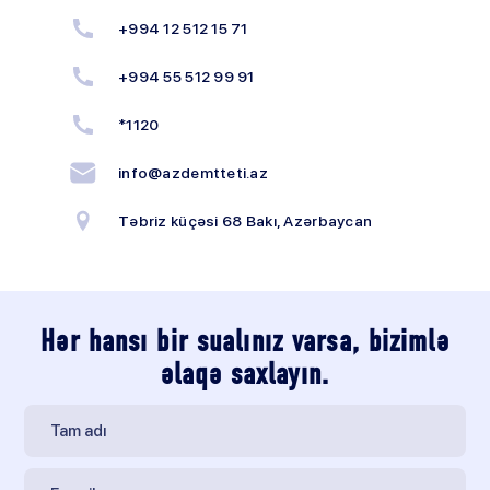
+994 12 512 15 71
+994 55 512 99 91
*1120
info@azdemtteti.az
Təbriz küçəsi 68 Bakı, Azərbaycan
Hər hansı bir sualınız varsa, bizimlə
əlaqə saxlayın.