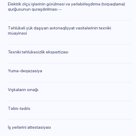
Elektrik ölçü işlərinin görülməsi və yerləbirləşdirmə (torpaqlama)
qurğusunun quraşdırılması --
Təhlükəli yük daşıyan avtonəqliyyat vasitələrinin texniki
müayinəsi
Texniki təhlükəsizlik ekspertizası
Yuma-deqazasiya
Vışkaların sınağı
Təlim-tədris
İş yerlərini attestasiyası