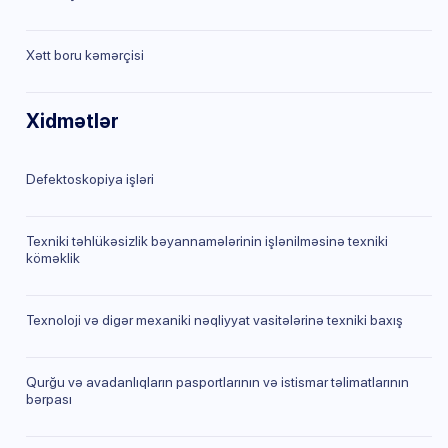
Xətt boru kəmərçisi
Xidmətlər
Defektoskopiya işləri
Texniki təhlükəsizlik bəyannamələrinin işlənilməsinə texniki
köməklik
Texnoloji və digər mexaniki nəqliyyat vasitələrinə texniki baxış
Qurğu və avadanlıqların pasportlarının və istismar təlimatlarının
bərpası