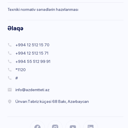
Texniki normativ sənədlərin hazırlanması
Əlaqə
+994 12 512 15 70
+994 12 512 15 71
+994 55 512 99 91
*1120
#
info@azdemtteti.az
Ünvan:Təbriz küçəsi 68 Bakı, Azərbaycan