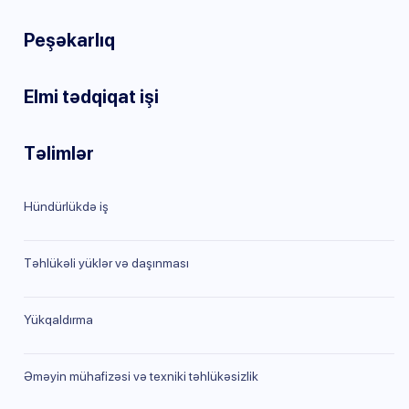
Peşəkarlıq
Elmi tədqiqat işi
Təlimlər
Hündürlükdə iş
Təhlükəli yüklər və daşınması
Yükqaldırma
Əməyin mühafizəsi və texniki təhlükəsizlik