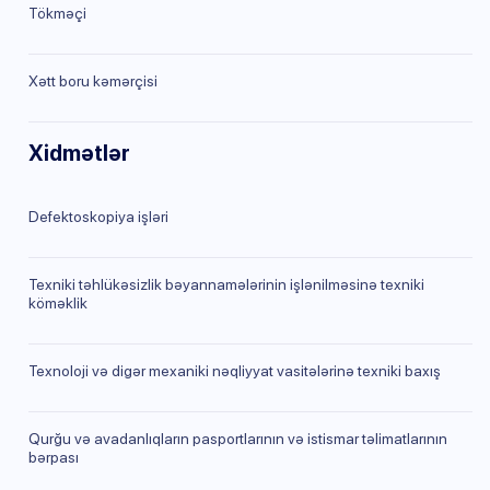
Tökməçi
Xətt boru kəmərçisi
Xidmətlər
Defektoskopiya işləri
Texniki təhlükəsizlik bəyannamələrinin işlənilməsinə texniki
köməklik
Texnoloji və digər mexaniki nəqliyyat vasitələrinə texniki baxış
Qurğu və avadanlıqların pasportlarının və istismar təlimatlarının
bərpası