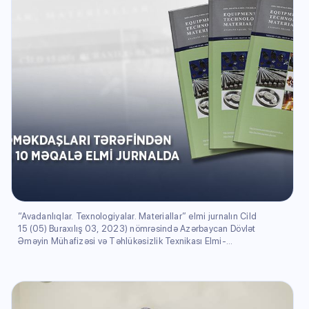
“Avadanlıqlar. Texnologiyalar. Materiallar” elmi jurnalın Cild
15 (05) Buraxılış 03, 2023) nömrəsində Azərbaycan Dövlət
Əməyin Mühafizəsi və Təhlükəsizlik Texnikası Elmi-
Tədqiqat İnstitutunun əməkdaşları tərəfindən hazırlanmış
10 məqalə nəşr olunmuşdur.