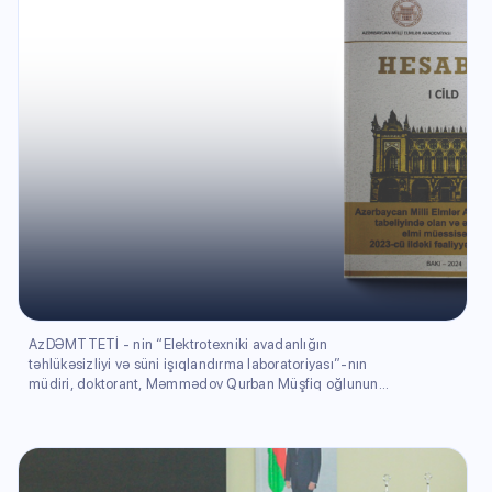
AzDƏMTTETİ - nin “Elektrotexniki avadanlığın
təhlükəsizliyi və süni işıqlandırma laboratoriyası”-nın
müdiri, doktorant, Məmmədov Qurban Müşfiq oğlunun
məqaləsinin əsas nəticələri Azərbaycan Milli Elmlər
Akademiyasının 2023-cü ildəki fəaliyyəti haqqında
Hesabatda (Cild1) dərc olunmuşdur.