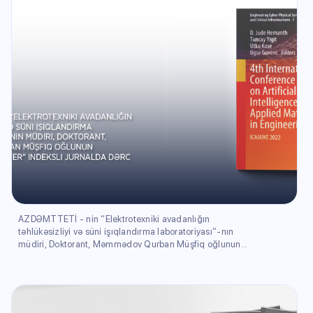
AZDƏMTTETİ - nin “Elektrotexniki avadanlığın
təhlükəsizliyi və süni işıqlandırma laboratoriyası”-nın
müdiri, Doktorant, Məmmədov Qurban Müşfiq oğlunun
məqaləsi “Springer” indeksli jurnalda dərc olunmuşdur