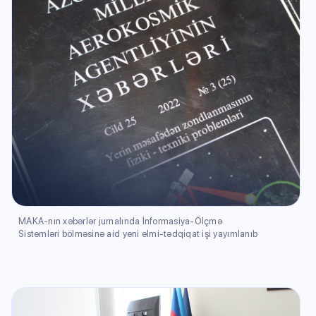
MAKA-nın xəbərlər jurnalında İnformasiya-Ölçmə
Sistemləri bölməsinə aid yeni elmi-tədqiqat işi yayımlanıb