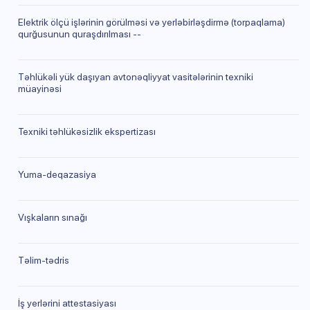
Elektrik ölçü işlərinin görülməsi və yerləbirləşdirmə (torpaqlama)
qurğusunun quraşdırılması --
Təhlükəli yük daşıyan avtonəqliyyat vasitələrinin texniki
müayinəsi
Texniki təhlükəsizlik ekspertizası
Yuma-deqazasiya
Vışkaların sınağı
Təlim-tədris
İş yerlərini attestasiyası