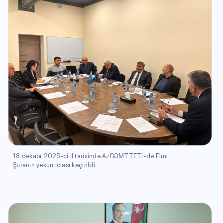
18 dekabr 2025-ci il tarixində AzDƏMTTETİ-də Elmi
Şuranın yekun iclası keçirildi