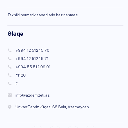
Texniki normativ sənədlərin hazırlanması
Əlaqə
+994 12 512 15 70
+994 12 512 15 71
+994 55 512 99 91
*1120
#
info@azdemtteti.az
Ünvan:Təbriz küçəsi 68 Bakı, Azərbaycan