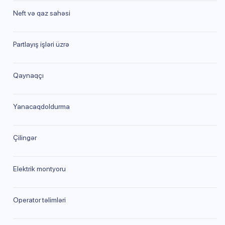
Neft və qaz sahəsi
Partlayış işləri üzrə
Qaynaqçı
Yanacaqdoldurma
Çilingər
Elektrik montyoru
Operator təlimləri