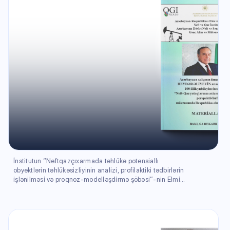
İnstitutun “Neftqazçıxarmada təhlükə potensiallı
obyektlərin təhlükəsizliyinin analizi, profilaktiki tədbirlərin
işlənilməsi və proqnoz-modelləşdirmə şöbəsi”-nin Elmi
işçisi Rəcəbli Cəvahir Bəxtiyar qızının yazdığı tezis
Respublika elmi konfransının materiallarında dərc olunub.