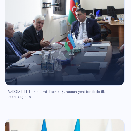
AzDƏMTTETİ-nin Elmi-Texniki Şurasının yeni tərkibdə ilk
iclası keçirilib.