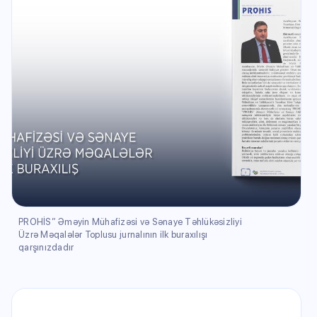
PROHİS” Əməyin Mühafizəsi və Sənaye Təhlükəsizliyi
Üzrə Məqalələr Toplusu jurnalının ilk buraxılışı
qarşınızdadır