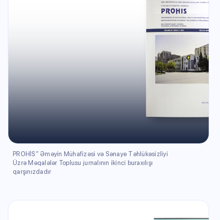
PROHİS” Əməyin Mühafizəsi və Sənaye Təhlükəsizliyi
Üzrə Məqalələr Toplusu jurnalının ikinci buraxılışı
qarşınızdadır