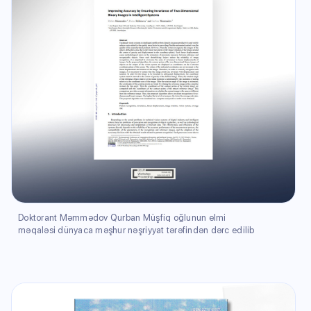
Doktorant Məmmədov Qurban Müşfiq oğlunun elmi
məqaləsi dünyaca məşhur nəşriyyat tərəfindən dərc edilib