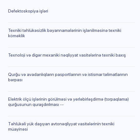
Defektoskopiya işləri
Texniki təhlükəsizlik bəyannamələrinin işlənilməsinə texniki
köməklik
Texnoloji və digər mexaniki nəqliyyat vasitələrinə texniki baxış
Qurğu və avadanlıqların pasportlarının və istismar təlimatlarının
bərpası
Elektrik ölçü işlərinin görülməsi və yerləbirləşdirmə (torpaqlama)
qurğusunun quraşdırılması --
Təhlükəli yük daşıyan avtonəqliyyat vasitələrinin texniki
müayinəsi