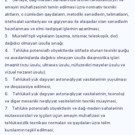
əməyin mühafizəsinin təmin edilməsi üzrə normativ texniki
aktların, o cümlədən qaydaların, metodiki sənədlərin, təlimatların,
istehsalat sanitariyası və gigiyenası ilə əlaqədar olan sənədlərin
hazırlanması və elmi-tədqiqat işlərinin aparılması;
3. Müxtəlif tipli vışkaların (qazma, istismar, teleskopik, dor)
dağıdıcı olmayan üsulla sınağı;
4. Təhlükə potensiallı obyektlərdə istifadə olunan texniki qurğu
və avadanlıqlarda dağıdıcı olmayan üsulla diaqnostika işləri
(maqnit tozu üsulu, ultrasəs üsulu, nüfuzedici mayelər üsulu və
vizual nəzarət üsulu);
5. Təhlükəli yük daşıyan avtonəqliyyat vasitələrinin yuyulması
və deqazasiya edilməsi;
6. Təhlükəli yük daşıyan avtonəqliyyat vasitələrinin, texnoloji
və digər mexaniki nəqliyyat vasitələrinin texniki müayinəsi;
7. Təhlükə potensiallı obyektlərin və dağ-mədən sahələrinin
mütəxəssisləri və işçiləri üçün əməyin mühafizəsi və
təhlükəsizlik texnikası normaları və qaydaları üzrə təlim
kurslarının təşkil edilməsi;