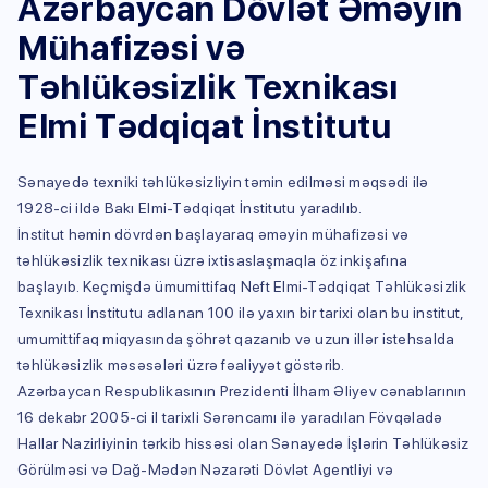
Azərbaycan Dövlət Əməyin
Mühafizəsi və
Təhlükəsizlik Texnikası
Elmi Tədqiqat İnstitutu
Sənayedə texniki təhlükəsizliyin təmin edilməsi məqsədi ilə
1928-ci ildə Bakı Elmi-Tədqiqat İnstitutu yaradılıb.
İnstitut həmin dövrdən başlayaraq əməyin mühafizəsi və
təhlükəsizlik texnikası üzrə ixtisaslaşmaqla öz inkişafına
başlayıb. Keçmişdə ümumittifaq Neft Elmi-Tədqiqat Təhlükəsizlik
Texnikası İnstitutu adlanan 100 ilə yaxın bir tarixi olan bu institut,
umumittifaq miqyasında şöhrət qazanıb və uzun illər istehsalda
təhlükəsizlik məsəsələri üzrə fəaliyyət göstərib.
Azərbaycan Respublikasının Prezidenti İlham Əliyev cənablarının
16 dekabr 2005-ci il tarixli Sərəncamı ilə yaradılan Fövqəladə
Hallar Nazirliyinin tərkib hissəsi olan Sənayedə İşlərin Təhlükəsiz
Görülməsi və Dağ-Mədən Nəzarəti Dövlət Agentliyi və