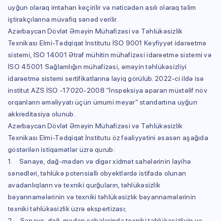
uyğun olaraq imtahan keçirilir və nəticədən asılı olaraq təlim
iştirakçılarına müvafiq sənəd verilir.
Azərbaycan Dövlət Əməyin Mühafizəsi və Təhlükəsizlik
Texnikası Elmi-Tədqiqat İnstitutu İSO 9001 Keyfiyyət idarəetmə
sistemi, İSO 14001 Ətraf mühitin mühafizəsi idarəetmə sistemi və
İSO 45001 Sağlamlığın mühafizəsi, əməyin təhlükəsizliyi
idarəetmə sistemi sertifikatlarına layiq görülüb. 2022-ci ildə isə
institut AZS İSO -17020-2008 “İnspeksiya aparan müxtəlif növ
orqanların əməliyyatı üçün ümumi meyar“ standartına uyğun
akkreditasiya olunub.
Azərbaycan Dövlət Əməyin Mühafizəsi və Təhlükəsizlik
Texnikası Elmi-Tədqiqat İnstitutu öz fəaliyyətini əsasən aşağıda
göstərilən istiqamətlər üzrə qurub:
1. Sənaye, dağ-mədən və digər xidmət sahələrinin layihə
sənədləri, təhlükə potensiallı obyektlərdə istifadə olunan
avadanlıqların və texniki qurğuların, təhlükəsizlik
bəyannamələrinin və texniki təhlükəsizlık bəyannamələrinin
texniki təhlükəsizlik üzrə ekspertizası;
2. Sənaye, dağ-mədən sahələrində texniki təhlükəsizliyin və