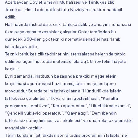
Azərbaycan Dövlət Əməyin Mühafizəsi və Təhlükəsizlik
Texnikası Elmi-Tədqiqat İnstitutu Nazirliyin strukturuna daxil
edilib.
Hal-hazırda institutda texniki təhlükəsizlik və əməyin mühafizəsi
üzrə peşəkar mütəxəssislər çalışırlar. Onlar tərəfindən bu
günədək 650-dən çox texniki normativ sənədlər hazırlanıb
istifadəyə verilib.
Texniki təhlükəsizlik tədbirlərinin istehsalat sahələrində tətbiq
edilməsi üçün institutda mütəmadi olaraq 58 növ təlim həyata
keçirilir.
Eyni zamanda, institutun bazasında praktiki məşğələlərin
keçirilməsi üçün xüsusi hazırlanmış təlim-məşq poliqonu
mövcuddur. Burada təlim iştirakçılarına “Hündürlükdə işlərin
təhlükəsiz görülməsi”, “İlk yardımın göstərilməsi”, “Kanatla
yanaşma sistemi üzrə”, “Kran operatorları”, “Lift elektromexaniki”,
“Çəngəlli yükləyici operatoru”, “Qaynaqçı”, “Dəmirbəndin
təhlükəsiz quraşdırılması və sökülməsi” və s. sahələr üzrə praktiki
məşğələlər keçirilir.
Təlim kurslarını bitirdikdən sonra tədris proqramının tələblərinə