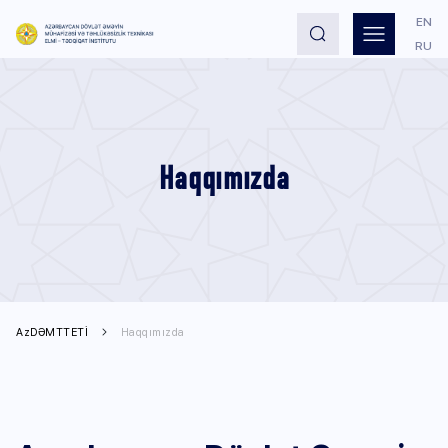
EN
RU
Haqqımızda
AzDƏMTTETİ
Haqqımızda