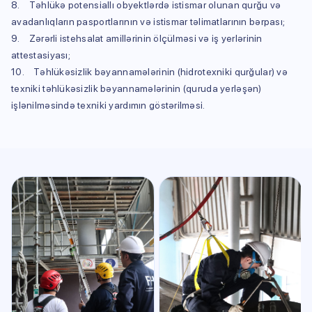
8. Təhlükə potensiallı obyektlərdə istismar olunan qurğu və
avadanlıqların pasportlarının və istismar təlimatlarının bərpası;
9. Zərərli istehsalat amillərinin ölçülməsi və iş yerlərinin
attestasiyası;
10. Təhlükəsizlik bəyannamələrinin (hidrotexniki qurğular) və
texniki təhlükəsizlik bəyannamələrinin (quruda yerləşən)
işlənilməsində texniki yardımın göstərilməsi.