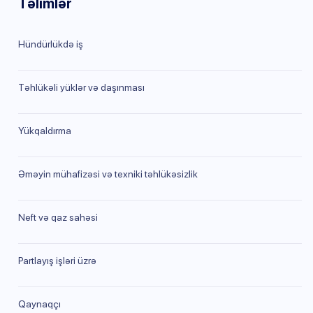
Təlimlər
Hündürlükdə iş
Təhlükəli yüklər və daşınması
Yükqaldırma
Əməyin mühafizəsi və texniki təhlükəsizlik
Neft və qaz sahəsi
Partlayış işləri üzrə
Qaynaqçı