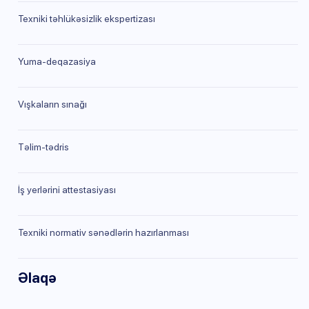
Texniki təhlükəsizlik ekspertizası
Yuma-deqazasiya
Vışkaların sınağı
Təlim-tədris
İş yerlərini attestasiyası
Texniki normativ sənədlərin hazırlanması
Əlaqə