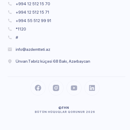
+994 12 512 15 70
+994 12 512 15 71
+994 55 512 99 91
*1120
#
info@azdemtteti.az
Ünvan:Təbriz küçəsi 68 Bakı, Azərbaycan
©FHN
BÜTÜN HÜQUQLAR QORUNUR 2026