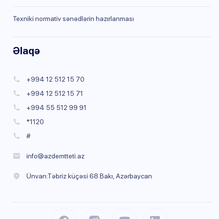
Texniki normativ sənədlərin hazırlanması
Əlaqə
+994 12 512 15 70
+994 12 512 15 71
+994 55 512 99 91
*1120
#
info@azdemtteti.az
Ünvan:Təbriz küçəsi 68 Bakı, Azərbaycan