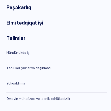
Peşəkarlıq
Elmi tədqiqat işi
Təlimlər
Hündürlükdə iş
Təhlükəli yüklər və daşınması
Yükqaldırma
Əməyin mühafizəsi və texniki təhlükəsizlik