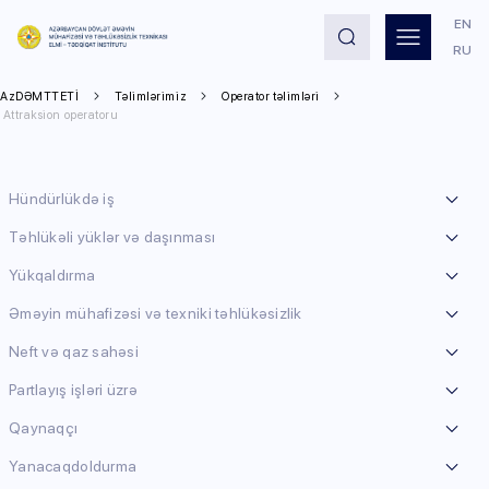
EN
RU
AzDƏMTTETİ
Təlimlərimiz
Operator təlimləri
Attraksion operatoru
Hündürlükdə iş
Təhlükəli yüklər və daşınması
Yükqaldırma
Əməyin mühafizəsi və texniki təhlükəsizlik
Neft və qaz sahəsi
Partlayış işləri üzrə
Qaynaqçı
Yanacaqdoldurma