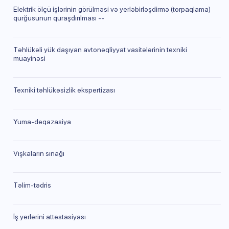
Elektrik ölçü işlərinin görülməsi və yerləbirləşdirmə (torpaqlama)
qurğusunun quraşdırılması --
Təhlükəli yük daşıyan avtonəqliyyat vasitələrinin texniki
müayinəsi
Texniki təhlükəsizlik ekspertizası
Yuma-deqazasiya
Vışkaların sınağı
Təlim-tədris
İş yerlərini attestasiyası