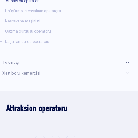
Attraksion operatoru
Unüyütmə istehsalının aparatçısı
Nasosxana maşinisti
Qazma qurğusu operatoru
Daşqıran qurğu operatoru
Tökməçi
Xətt boru kəmərçisi
Attraksion operatoru