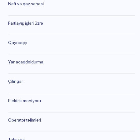
Neft və qaz sahəsi
Partlayış işləri üzrə
Qaynaqçı
Yanacaqdoldurma
Çilingər
Elektrik montyoru
Operator təlimləri
Tökməçi