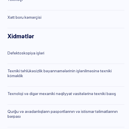
Xətt boru kəmərçisi
Xidmətlər
Defektoskopiya işləri
Texniki təhlükəsizlik bəyannamələrinin işlənilməsinə texniki
köməklik
Texnoloji və digər mexaniki nəqliyyat vasitələrinə texniki baxış
Qurğu və avadanlıqların pasportlarının və istismar təlimatlarının
bərpası