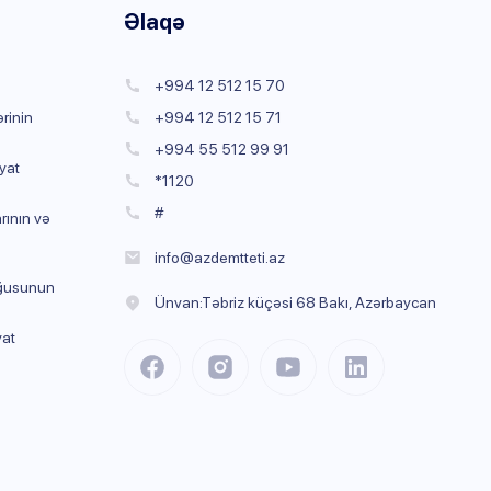
Əlaqə
+994 12 512 15 70
rinin
+994 12 512 15 71
+994 55 512 99 91
yat
*1120
#
rının və
info@azdemtteti.az
rğusunun
Ünvan:Təbriz küçəsi 68 Bakı, Azərbaycan
yat