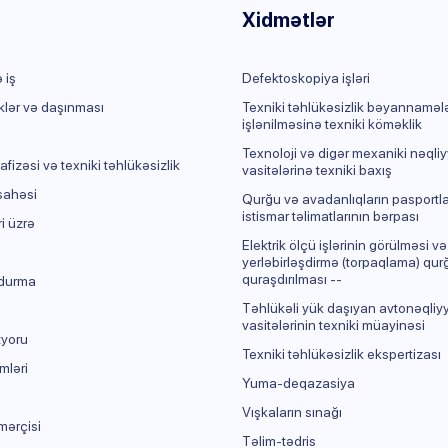
Xidmətlər
 iş
Defektoskopiya işləri
klər və daşınması
Texniki təhlükəsizlik bəyannamələ
işlənilməsinə texniki köməklik
Texnoloji və digər mexaniki nəqliy
izəsi və texniki təhlükəsizlik
vasitələrinə texniki baxış
sahəsi
Qurğu və avadanlıqların pasportla
istismar təlimatlarının bərpası
ri üzrə
Elektrik ölçü işlərinin görülməsi və
yerləbirləşdirmə (torpaqlama) qu
quraşdırılması --
durma
Təhlükəli yük daşıyan avtonəqliy
vasitələrinin texniki müayinəsi
tyoru
Texniki təhlükəsizlik ekspertizası
mləri
Yuma-deqazasiya
Vışkaların sınağı
mərçisi
Təlim-tədris