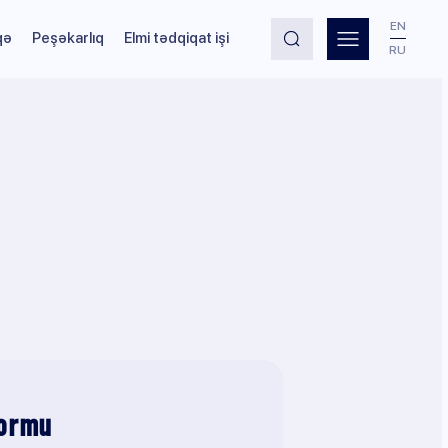
EN
qə
Peşəkarlıq
Elmi tədqiqat işi
RU
formu