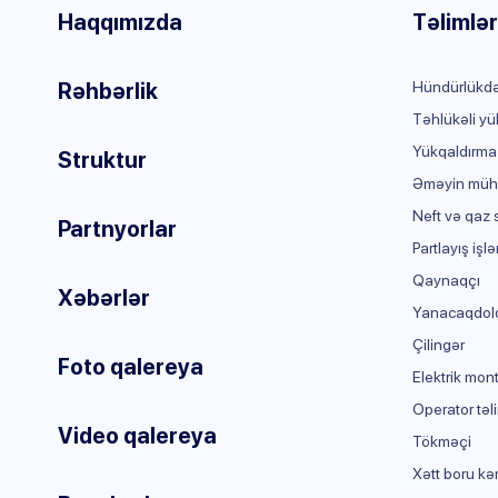
Haqqımızda
Təlimlər
Rəhbərlik
Hündürlükdə
Təhlükəli yü
Yükqaldırma
Struktur
Əməyin mühaf
Neft və qaz 
Partnyorlar
Partlayış işlə
Qaynaqçı
Xəbərlər
Yanacaqdol
Çilingər
Foto qalereya
Elektrik mon
Operator təli
Video qalereya
Tökməçi
Xətt boru kə