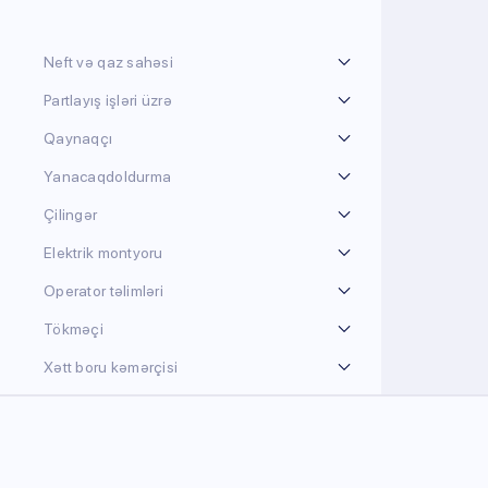
Neft və qaz sahəsi
Partlayış işləri üzrə
Qaynaqçı
Yanacaqdoldurma
Çilingər
Elektrik montyoru
Operator təlimləri
Tökməçi
Xətt boru kəmərçisi