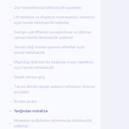
Qaz təsərrüfatında təhlükəsizlik qaydaları
Lift bələdçisi və dispetçer məntəqəsinin operatoru
üçün texniki təhlükəsizlik tədbirləri
Sərnişin-yük liftlərinin quraşdırılması və istismarı
zamanı texniki təhlükəsizlik tədbirləri
Yerüstü dağ-mədən işlərinin rəhbərləri üçün
texniki təhlükəsizlik
Mişardaşı istehsalında daşkəsən maşın operatoru
üçün texniki təhlükəsizlik
Qapalı sahəyə giriş.
Təzyiq altında işləyən qabların təhlükəsiz istismarı
qaydaları
İlk tibbi yardım
Yanğından mühafizə
Attraksion qurğularının istismarında təhlükəsizlik
tədbirləri