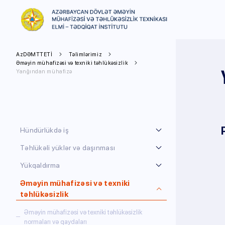
AzDƏMTTETİ
Təlimlərimiz
Əməyin mühafizəsi və texniki təhlükəsizlik
Yanğından mühafizə
Hündürlükdə iş
Təhlükəli yüklər və daşınması
Yükqaldırma
Əməyin mühafizəsi və texniki
təhlükəsizlik
Əməyin mühafizəsi və texniki təhlükəsizlik
normaları və qaydaları