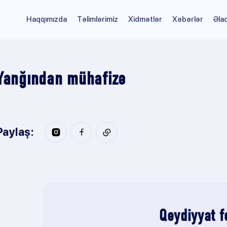
Haqqımızda
Təlimlərimiz
Xidmətlər
Xəbərlər
Əla
Yanğından mühafizə
Paylaş:
Qeydiyyat 